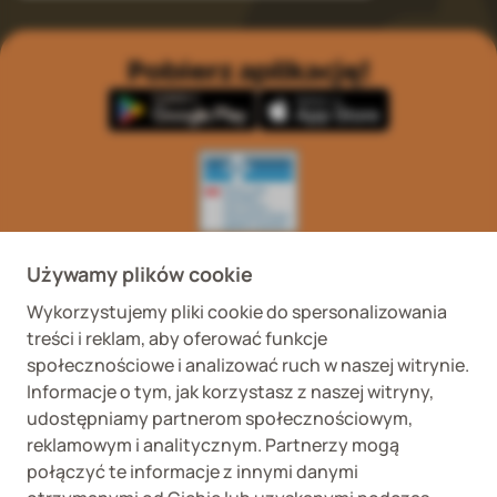
Pobierz aplikację!
Wykaz podmiotów
Wojewódzki Inspektorat
prowadzących
Weterynaryjny we
Używamy plików cookie
internetową sprzedaż
Wrocławiu ul. Januszowicka
detaliczną OTC
48, 50-983 Wrocław
Wykorzystujemy pliki cookie do spersonalizowania
treści i reklam, aby oferować funkcje
społecznościowe i analizować ruch w naszej witrynie.
Informacje o tym, jak korzystasz z naszej witryny,
udostępniamy partnerom społecznościowym,
reklamowym i analitycznym. Partnerzy mogą
połączyć te informacje z innymi danymi
Fera sp. z o.o., Zbąszyńska 3, 91-342 Łódź