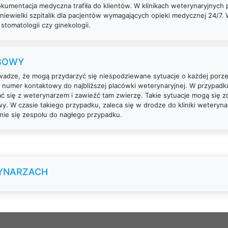
umentacja medyczna trafiła do klientów. W klinikach weterynaryjnych p
iewielki szpitalik dla pacjentów wymagających opieki medycznej 24/7. 
 stomatologii czy ginekologii.
OBOWY
uwadze, że mogą przydarzyć się niespodziewane sytuacje o każdej porz
 numer kontaktowy do najbliższej placówki weterynaryjnej. W przypadku
ć się z weterynarzem i zawieźć tam zwierzę. Takie sytuacje mogą się 
. W czasie takiego przypadku, zaleca się w drodze do kliniki weterynar
nie się zespołu do nagłego przypadku.
RYNARZACH