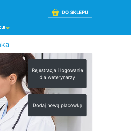
DO SKLEPU
CJI
aka
ziny otwarcia
Przed 9:00
Po 18:00
Rejestracja i logowanie
Otwarte w sobotę
dla weterynarzy
Otwarte teraz
Dodaj nową placówkę