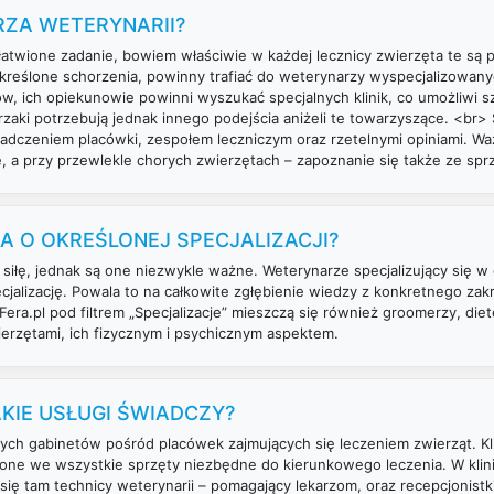
RZA WETERYNARII?
łatwione zadanie, bowiem właściwie w każdej lecznicy zwierzęta te są 
 określone schorzenia, powinny trafiać do weterynarzy wyspecjalizowan
w, ich opiekunowie powinni wyszukać specjalnych klinik, co umożliwi 
rzaki potrzebują jednak innego podejścia aniżeli te towarzyszące. <br>
iadczeniem placówki, zespołem leczniczym oraz rzetelnymi opiniami. Wa
e, a przy przewlekle chorych zwierzętach – zapoznanie się także ze sp
 O OKREŚLONEJ SPECJALIZACJI?
 siłę, jednak są one niezwykle ważne. Weterynarze specjalizujący się w o
ecjalizację. Powala to na całkowite zgłębienie wiedzy z konkretnego zakre
ra.pl pod filtrem „Specjalizacje” mieszczą się również groomerzy, diete
erzętami, ich fizycznym i psychicznym aspektem.
AKIE USŁUGI ŚWIADCZY?
szych gabinetów pośród placówek zajmujących się leczeniem zwierząt. Kl
one we wszystkie sprzęty niezbędne do kierunkowego leczenia. W klinia
 się tam technicy weterynarii – pomagający lekarzom, oraz recepcjonistki