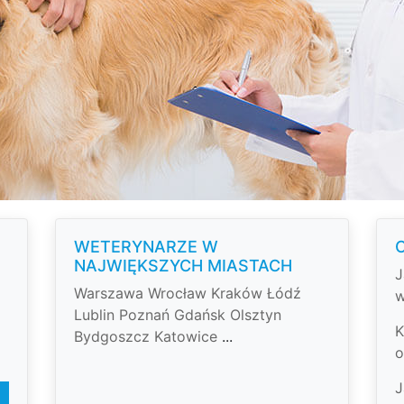
WETERYNARZE W
NAJWIĘKSZYCH MIASTACH
J
Warszawa
Wrocław
Kraków
Łódź
w
Lublin
Poznań
Gdańsk
Olsztyn
K
Bydgoszcz
Katowice
...
o
J