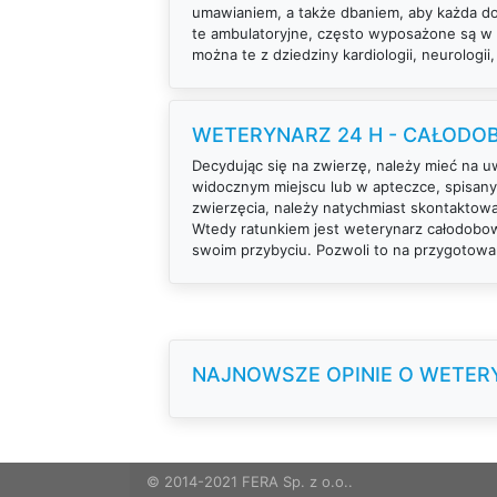
umawianiem, a także dbaniem, aby każda dok
te ambulatoryjne, często wyposażone są w n
można te z dziedziny kardiologii, neurologii,
WETERYNARZ 24 H - CAŁOD
Decydując się na zwierzę, należy mieć na 
widocznym miejscu lub w apteczce, spisany
zwierzęcia, należy natychmiast skontaktowa
Wtedy ratunkiem jest weterynarz całodobowy
swoim przybyciu. Pozwoli to na przygotowa
NAJNOWSZE OPINIE O WETE
© 2014-2021 FERA Sp. z o.o..