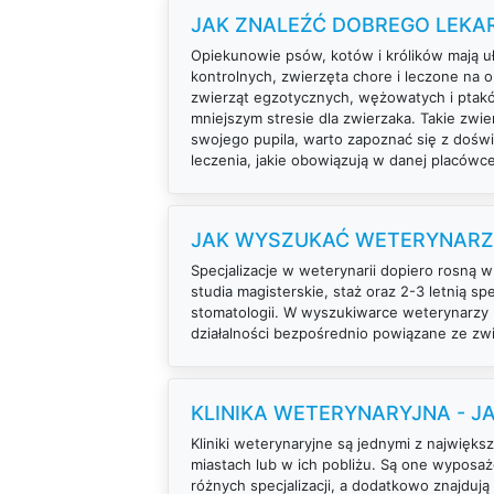
JAK ZNALEŹĆ DOBREGO LEKA
Opiekunowie psów, kotów i królików mają u
kontrolnych, zwierzęta chore i leczone na
zwierząt egzotycznych, wężowatych i ptakó
mniejszym stresie dla zwierzaka. Takie zwie
swojego pupila, warto zapoznać się z dośw
leczenia, jakie obowiązują w danej placówc
JAK WYSZUKAĆ WETERYNARZA
Specjalizacje w weterynarii dopiero rosną w
studia magisterskie, staż oraz 2-3 letnią sp
stomatologii. W wyszukiwarce weterynarzy Fe
działalności bezpośrednio powiązane ze zwi
KLINIKA WETERYNARYJNA - J
Kliniki weterynaryjne są jednymi z najwięk
miastach lub w ich pobliżu. Są one wyposaż
różnych specjalizacji, a dodatkowo znajdują