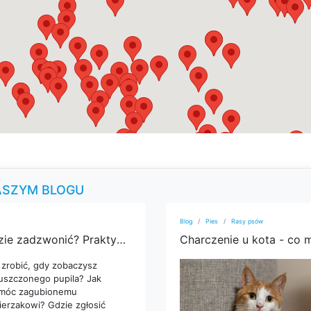
ASZYM BLOGU
Blog
Pies
Rasy psów
Błąkający się pies - co zrobić, gdzie zadzwonić? Praktyczne rady
Charczenie u kota - co
 zrobić, gdy zobaczysz
uszczonego pupila? Jak
móc zagubionemu
ierzakowi? Gdzie zgłosić