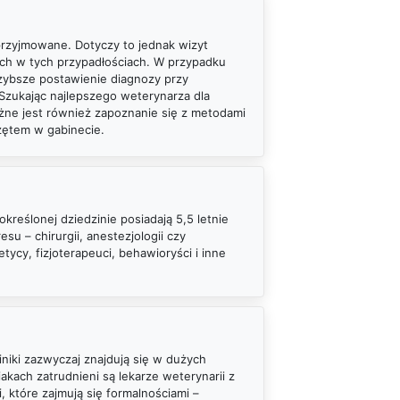
przyjmowane. Dotyczy to jednak wizyt
ych w tych przypadłościach. W przypadku
szybsze postawienie diagnozy przy
 Szukając najlepszego weterynarza dla
żne jest również zapoznanie się z metodami
rzętem w gabinecie.
kreślonej dziedzinie posiadają 5,5 letnie
su – chirurgii, anestezjologii czy
tycy, fizjoterapeuci, behawioryści i inne
iniki zazwyczaj znajdują się w dużych
kach zatrudnieni są lekarze weterynarii z
, które zajmują się formalnościami –