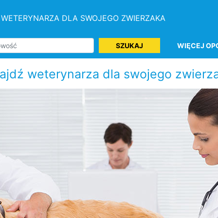
 WETERYNARZA DLA SWOJEGO ZWIERZAKA
SZUKAJ
WIĘCEJ OP
ajdź weterynarza dla swojego zwierz
Specjalizacja
God
Minimalna ocena
Minimalna ilość ocen 0