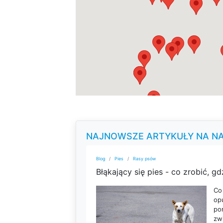
NAJNOWSZE ARTYKUŁY NA N
Blog
Pies
Rasy psów
Co
op
po
zw