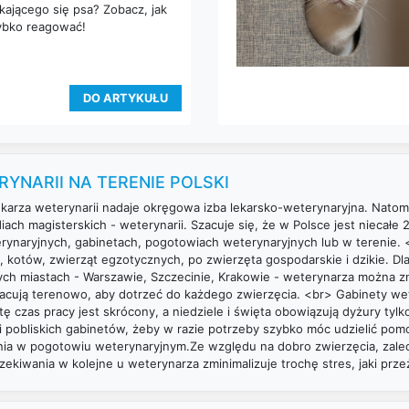
kającego się psa? Zobacz, jak
ybko reagować!
DO ARTYKUŁU
YNARII NA TERENIE POLSKI
rza weterynarii nadaje okręgowa izba lekarsko-weterynaryjna. Natomi
iach magisterskich - weterynarii. Szacuje się, że w Polsce jest niecałe
eterynaryjnych, gabinetach, pogotowiach weterynaryjnych lub w terenie.
 kotów, zwierząt egzotycznych, po zwierzęta gospodarskie i dzikie. Dl
h miastach - Warszawie, Szczecinie, Krakowie - weterynarza można zna
cują terenowo, aby dotrzeć do każdego zwierzęcia. <br> Gabinety wete
ę czas pracy jest skrócony, a niedziele i święta obowiązują dyżury tyl
i pobliskich gabinetów, żeby w razie potrzeby szybko móc udzielić po
nia w pogotowiu weterynaryjnym.Ze względu na dobro zwierzęcia, zale
zekiwania w kolejne u weterynarza zminimalizuje trochę stres, jaki prz