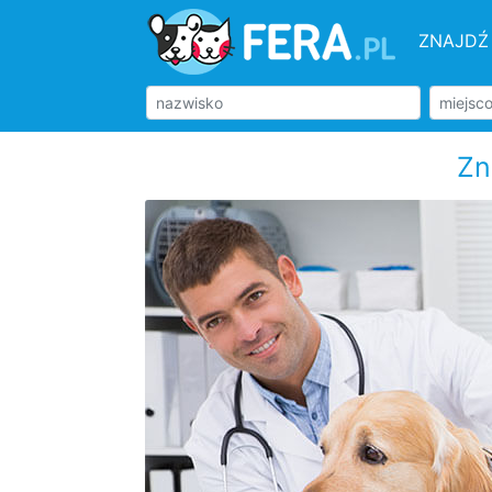
ZNAJDŹ
Zn
Typ zwierzęcia
Psy
Koty
Małe zwierzęta
Ryby
Gady
Ptaki
Konie
Użytkowe
Drób
Dzikie