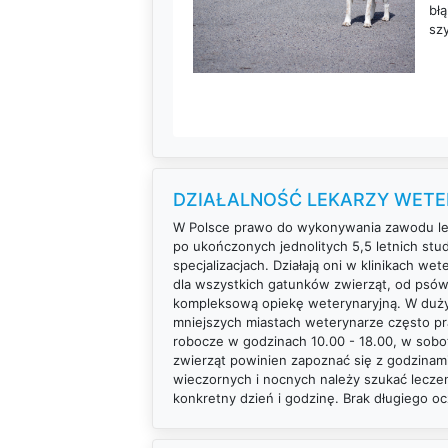
błą
sz
DZIAŁALNOŚĆ LEKARZY WETER
W Polsce prawo do wykonywania zawodu leka
po ukończonych jednolitych 5,5 letnich stud
specjalizacjach. Działają oni w klinikach w
dla wszystkich gatunków zwierząt, od psów,
kompleksową opiekę weterynaryjną. W dużyc
mniejszych miastach weterynarze często pra
robocze w godzinach 10.00 - 18.00, w sobot
zwierząt powinien zapoznać się z godzinam
wieczornych i nocnych należy szukać lecze
konkretny dzień i godzinę. Brak długiego oc