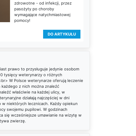
zdrowotne - od infekcji, przez
pasożyty po choroby
wymagające natychmiastowej
pomocy!
DO ARTYKUŁU
ast prawo to przysługuje jedynie osobom
 20 tysięcy weterynarzy o różnych
 <br> W Polsce weterynarze oferują leczenie
a każdego z nich można znaleźć
leźć właściwie na każdej ulicy, w
rynaryjne działają najczęściej w dni
ko w niektórych lecznicach. Każdy opiekun
mocy swojemu pupilowi. W godzinach
ca się wcześniejsze umawianie na wizytę w
eżywa zwierzę.