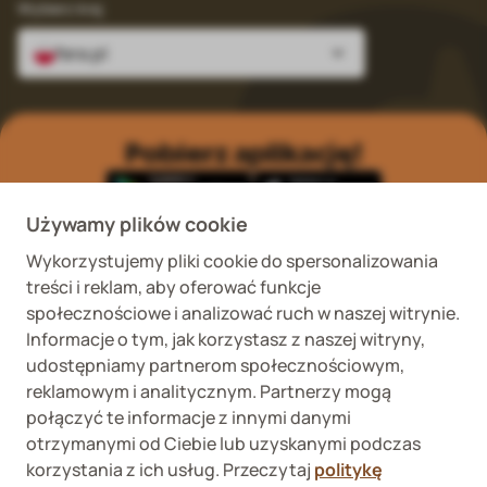
Wybierz kraj
fera.pl
Pobierz aplikację!
Używamy plików cookie
Wykorzystujemy pliki cookie do spersonalizowania
treści i reklam, aby oferować funkcje
społecznościowe i analizować ruch w naszej witrynie.
Wykaz podmiotów
Wojewódzki Inspektorat
Informacje o tym, jak korzystasz z naszej witryny,
prowadzących
Weterynaryjny we
udostępniamy partnerom społecznościowym,
internetową sprzedaż
Wrocławiu ul. Januszowicka
detaliczną OTC
48, 50-983 Wrocław
reklamowym i analitycznym. Partnerzy mogą
połączyć te informacje z innymi danymi
otrzymanymi od Ciebie lub uzyskanymi podczas
korzystania z ich usług. Przeczytaj
politykę