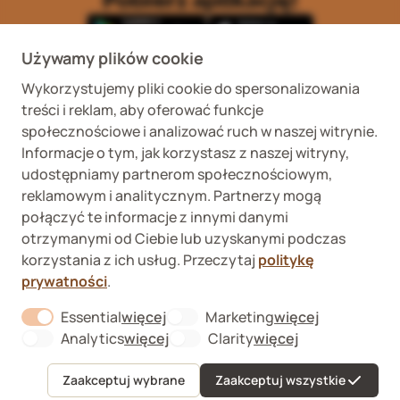
Używamy plików cookie
Wykorzystujemy pliki cookie do spersonalizowania
treści i reklam, aby oferować funkcje
społecznościowe i analizować ruch w naszej witrynie.
Wykaz podmiotów
Wojewódzki Inspektorat
Informacje o tym, jak korzystasz z naszej witryny,
prowadzących
Weterynaryjny we
udostępniamy partnerom społecznościowym,
internetową sprzedaż
Wrocławiu ul. Januszowicka
detaliczną OTC
48, 50-983 Wrocław
reklamowym i analitycznym. Partnerzy mogą
połączyć te informacje z innymi danymi
otrzymanymi od Ciebie lub uzyskanymi podczas
korzystania z ich usług. Przeczytaj
politykę
prywatności
.
Essential
więcej
Marketing
więcej
About "Essential" Cookie Group
About "Marketi
Fera sp. z o.o., Zbąszyńska 3, 91-342 Łódź
Analytics
więcej
Clarity
więcej
About "Analytics" Cookie Group
About "Clarity" C
VAT ID 8992750635
O nas
Zaakceptuj wybrane
Zaakceptuj wszystkie
Formularz odstąpienia od umowy
Menu
Ulubione
Koszyk
Konto