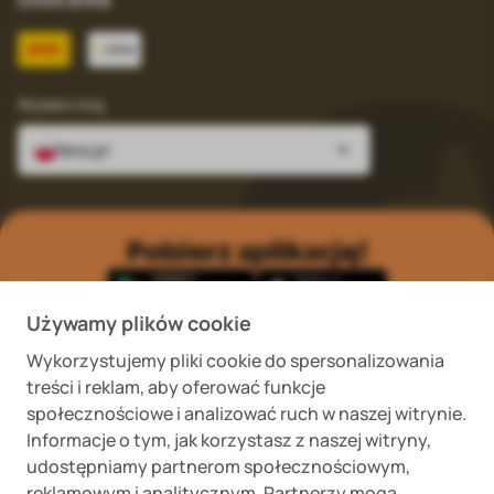
Wybierz kraj
fera.pl
Pobierz aplikację!
Używamy plików cookie
Wykorzystujemy pliki cookie do spersonalizowania
treści i reklam, aby oferować funkcje
społecznościowe i analizować ruch w naszej witrynie.
Wykaz podmiotów
Wojewódzki Inspektorat
Informacje o tym, jak korzystasz z naszej witryny,
prowadzących
Weterynaryjny we
udostępniamy partnerom społecznościowym,
internetową sprzedaż
Wrocławiu ul. Januszowicka
detaliczną OTC
48, 50-983 Wrocław
reklamowym i analitycznym. Partnerzy mogą