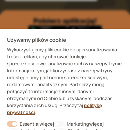
Pobierz aplikację!
Używamy plików cookie
Wykorzystujemy pliki cookie do spersonalizowania
treści i reklam, aby oferować funkcje
społecznościowe i analizować ruch w naszej witrynie.
Wykaz podmiotów
Wojewódzki Inspektorat
Informacje o tym, jak korzystasz z naszej witryny,
prowadzących
Weterynaryjny we
udostępniamy partnerom społecznościowym,
internetową sprzedaż
Wrocławiu ul. Januszowicka
detaliczną OTC
48, 50-983 Wrocław
reklamowym i analitycznym. Partnerzy mogą
połączyć te informacje z innymi danymi
otrzymanymi od Ciebie lub uzyskanymi podczas
korzystania z ich usług. Przeczytaj
politykę
prywatności
.
Essential
więcej
Marketing
więcej
About "Essential" Cookie Group
About "Marketi
Fera sp. z o.o., Zbąszyńska 3, 91-342 Łódź