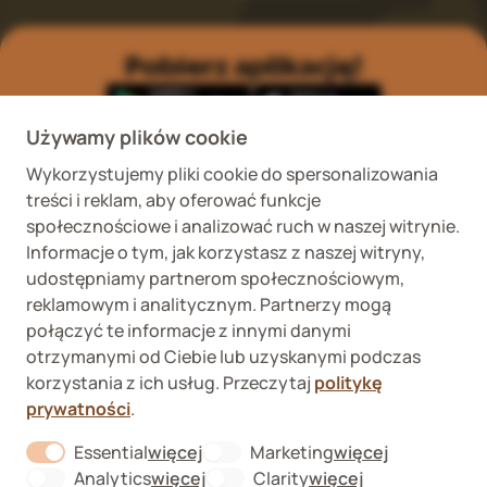
Pobierz aplikację!
Używamy plików cookie
Wykorzystujemy pliki cookie do spersonalizowania
treści i reklam, aby oferować funkcje
społecznościowe i analizować ruch w naszej witrynie.
Wykaz podmiotów
Wojewódzki Inspektorat
Informacje o tym, jak korzystasz z naszej witryny,
prowadzących
Weterynaryjny we
udostępniamy partnerom społecznościowym,
internetową sprzedaż
Wrocławiu ul. Januszowicka
detaliczną OTC
48, 50-983 Wrocław
reklamowym i analitycznym. Partnerzy mogą
połączyć te informacje z innymi danymi
otrzymanymi od Ciebie lub uzyskanymi podczas
korzystania z ich usług. Przeczytaj
politykę
prywatności
.
Essential
więcej
Marketing
więcej
About "Essential" Cookie Group
About "Marketi
Fera sp. z o.o., Zbąszyńska 3, 91-342 Łódź
Analytics
więcej
Clarity
więcej