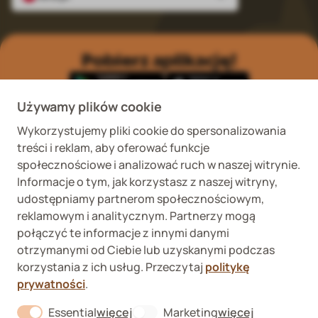
Pobierz aplikację!
Używamy plików cookie
Wykorzystujemy pliki cookie do spersonalizowania
treści i reklam, aby oferować funkcje
społecznościowe i analizować ruch w naszej witrynie.
Wykaz podmiotów
Wojewódzki Inspektorat
Informacje o tym, jak korzystasz z naszej witryny,
prowadzących
Weterynaryjny we
udostępniamy partnerom społecznościowym,
internetową sprzedaż
Wrocławiu ul. Januszowicka
detaliczną OTC
48, 50-983 Wrocław
reklamowym i analitycznym. Partnerzy mogą
połączyć te informacje z innymi danymi
otrzymanymi od Ciebie lub uzyskanymi podczas
korzystania z ich usług. Przeczytaj
politykę
prywatności
.
Essential
więcej
Marketing
więcej