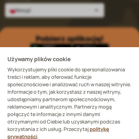
fera.pl
Pobierz aplikację!
Używamy plików cookie
Wykorzystujemy pliki cookie do spersonalizowania
treści i reklam, aby oferować funkcje
społecznościowe i analizować ruch w naszej witrynie.
Wykaz podmiotów
Wojewódzki Inspektorat
Informacje o tym, jak korzystasz z naszej witryny,
prowadzących
Weterynaryjny we
udostępniamy partnerom społecznościowym,
internetową sprzedaż
Wrocławiu ul. Januszowicka
detaliczną OTC
48, 50-983 Wrocław
reklamowym i analitycznym. Partnerzy mogą
połączyć te informacje z innymi danymi
otrzymanymi od Ciebie lub uzyskanymi podczas
korzystania z ich usług. Przeczytaj
politykę
prywatności
.