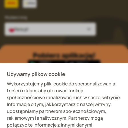
Wybierz kraj
fera.pl
Pobierz aplikację!
Używamy plików cookie
Wykorzystujemy pliki cookie do spersonalizowania
treści i reklam, aby oferować funkcje
społecznościowe i analizować ruch w naszej witrynie.
Wykaz podmiotów
Wojewódzki Inspektorat
Informacje o tym, jak korzystasz z naszej witryny,
prowadzących
Weterynaryjny we
udostępniamy partnerom społecznościowym,
internetową sprzedaż
Wrocławiu ul. Januszowicka
detaliczną OTC
48, 50-983 Wrocław
reklamowym i analitycznym. Partnerzy mogą
połączyć te informacje z innymi danymi