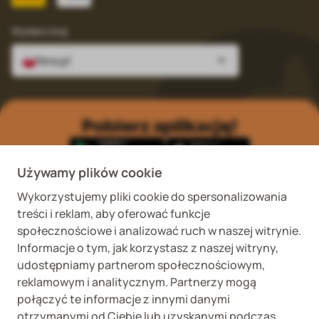
Wybierz kraj
fera.pl
Pobierz aplikację!
Używamy plików cookie
Wykorzystujemy pliki cookie do spersonalizowania
treści i reklam, aby oferować funkcje
społecznościowe i analizować ruch w naszej witrynie.
Wykaz podmiotów
Wojewódzki Inspektorat
Informacje o tym, jak korzystasz z naszej witryny,
prowadzących
Weterynaryjny we
udostępniamy partnerom społecznościowym,
internetową sprzedaż
Wrocławiu ul. Januszowicka
detaliczną OTC
48, 50-983 Wrocław
reklamowym i analitycznym. Partnerzy mogą
połączyć te informacje z innymi danymi
otrzymanymi od Ciebie lub uzyskanymi podczas