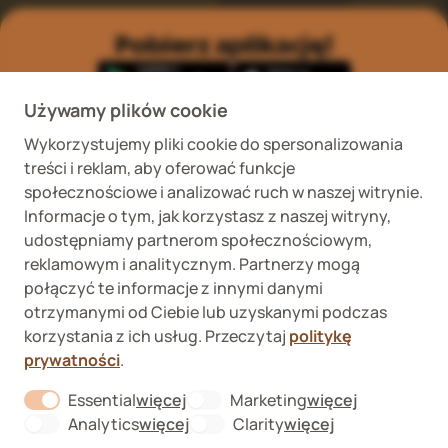
Pobierz aplikację!
Używamy plików cookie
Wykorzystujemy pliki cookie do spersonalizowania
treści i reklam, aby oferować funkcje
społecznościowe i analizować ruch w naszej witrynie.
Wykaz podmiotów
Wojewódzki Inspektorat
Informacje o tym, jak korzystasz z naszej witryny,
prowadzących
Weterynaryjny we
udostępniamy partnerom społecznościowym,
internetową sprzedaż
Wrocławiu ul. Januszowicka
detaliczną OTC
48, 50-983 Wrocław
reklamowym i analitycznym. Partnerzy mogą
połączyć te informacje z innymi danymi
otrzymanymi od Ciebie lub uzyskanymi podczas
korzystania z ich usług. Przeczytaj
politykę
prywatności
.
Essential
więcej
Marketing
więcej
About "Essential" Cookie Group
About "Marketi
Fera sp. z o.o., Zbąszyńska 3, 91-342 Łódź
Analytics
więcej
Clarity
więcej
About "Analytics" Cookie Group
About "Clarity" C
VAT ID 8992750635