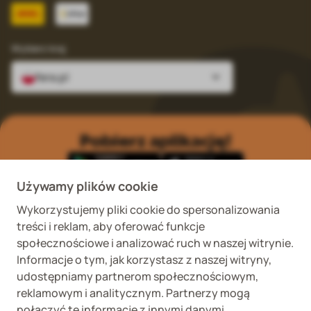
Wybierz kraj
fera.pl
Pobierz aplikację!
Używamy plików cookie
Wykorzystujemy pliki cookie do spersonalizowania
treści i reklam, aby oferować funkcje
społecznościowe i analizować ruch w naszej witrynie.
Wykaz podmiotów
Wojewódzki Inspektorat
Informacje o tym, jak korzystasz z naszej witryny,
prowadzących
Weterynaryjny we
udostępniamy partnerom społecznościowym,
internetową sprzedaż
Wrocławiu ul. Januszowicka
detaliczną OTC
48, 50-983 Wrocław
reklamowym i analitycznym. Partnerzy mogą
połączyć te informacje z innymi danymi