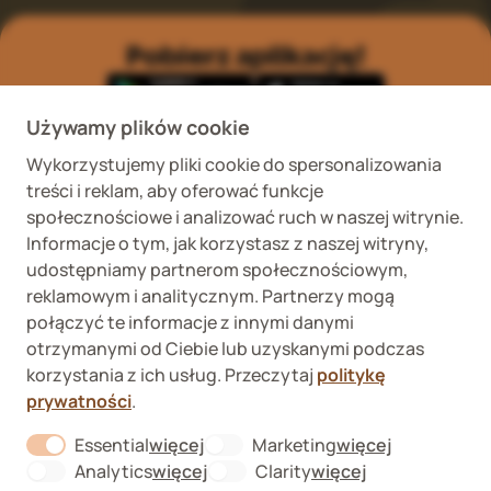
Pobierz aplikację!
Używamy plików cookie
Wykorzystujemy pliki cookie do spersonalizowania
treści i reklam, aby oferować funkcje
społecznościowe i analizować ruch w naszej witrynie.
Wykaz podmiotów
Wojewódzki Inspektorat
Informacje o tym, jak korzystasz z naszej witryny,
prowadzących
Weterynaryjny we
udostępniamy partnerom społecznościowym,
internetową sprzedaż
Wrocławiu ul. Januszowicka
detaliczną OTC
48, 50-983 Wrocław
reklamowym i analitycznym. Partnerzy mogą
połączyć te informacje z innymi danymi
otrzymanymi od Ciebie lub uzyskanymi podczas
korzystania z ich usług. Przeczytaj
politykę
prywatności
.
Essential
więcej
Marketing
więcej
About "Essential" Cookie Group
About "Marketi
Fera sp. z o.o., Zbąszyńska 3, 91-342 Łódź
Analytics
więcej
Clarity
więcej
About "Analytics" Cookie Group
About "Clarity" C
VAT ID 8992750635