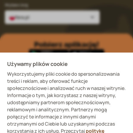
Wybierz kraj
fera.pl
Pobierz aplikację!
Używamy plików cookie
Wykorzystujemy pliki cookie do spersonalizowania
treści i reklam, aby oferować funkcje
społecznościowe i analizować ruch w naszej witrynie.
Wykaz podmiotów
Wojewódzki Inspektorat
Informacje o tym, jak korzystasz z naszej witryny,
prowadzących
Weterynaryjny we
udostępniamy partnerom społecznościowym,
internetową sprzedaż
Wrocławiu ul. Januszowicka
detaliczną OTC
48, 50-983 Wrocław
reklamowym i analitycznym. Partnerzy mogą
połączyć te informacje z innymi danymi
otrzymanymi od Ciebie lub uzyskanymi podczas
korzystania z ich usług. Przeczytaj
politykę