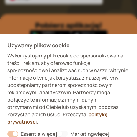
Pobierz aplikację!
Używamy plików cookie
Wykorzystujemy pliki cookie do spersonalizowania
treści i reklam, aby oferować funkcje
społecznościowe i analizować ruch w naszej witrynie.
Wykaz podmiotów
Wojewódzki Inspektorat
Informacje o tym, jak korzystasz z naszej witryny,
prowadzących
Weterynaryjny we
udostępniamy partnerom społecznościowym,
internetową sprzedaż
Wrocławiu ul. Januszowicka
detaliczną OTC
48, 50-983 Wrocław
reklamowym i analitycznym. Partnerzy mogą
połączyć te informacje z innymi danymi
otrzymanymi od Ciebie lub uzyskanymi podczas
korzystania z ich usług. Przeczytaj
politykę
prywatności
.
Kup
Essential
więcej
Marketing
więcej