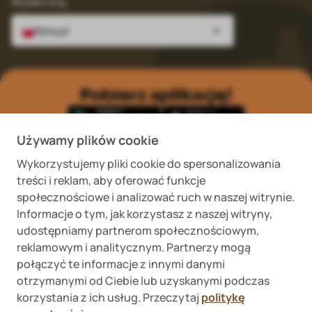
Wybierz kraj
fera.pl
Pobierz aplikację!
Używamy plików cookie
Wykorzystujemy pliki cookie do spersonalizowania
treści i reklam, aby oferować funkcje
społecznościowe i analizować ruch w naszej witrynie.
Wykaz podmiotów
Wojewódzki Inspektorat
Informacje o tym, jak korzystasz z naszej witryny,
prowadzących
Weterynaryjny we
udostępniamy partnerom społecznościowym,
internetową sprzedaż
Wrocławiu ul. Januszowicka
detaliczną OTC
48, 50-983 Wrocław
reklamowym i analitycznym. Partnerzy mogą
połączyć te informacje z innymi danymi
otrzymanymi od Ciebie lub uzyskanymi podczas
korzystania z ich usług. Przeczytaj
politykę