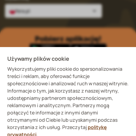
fera.pl
Pobierz aplikację!
Używamy plików cookie
Wykorzystujemy pliki cookie do spersonalizowania
treści i reklam, aby oferować funkcje
społecznościowe i analizować ruch w naszej witrynie.
Wykaz podmiotów
Wojewódzki Inspektorat
Informacje o tym, jak korzystasz z naszej witryny,
prowadzących
Weterynaryjny we
udostępniamy partnerom społecznościowym,
internetową sprzedaż
Wrocławiu ul. Januszowicka
detaliczną OTC
48, 50-983 Wrocław
reklamowym i analitycznym. Partnerzy mogą
połączyć te informacje z innymi danymi
otrzymanymi od Ciebie lub uzyskanymi podczas
korzystania z ich usług. Przeczytaj
politykę
prywatności
.