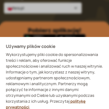
fera.pl
Pobierz aplikację!
Używamy plików cookie
Wykorzystujemy pliki cookie do spersonalizowania
treści i reklam, aby oferować funkcje
społecznościowe i analizować ruch w naszej witrynie.
Wykaz podmiotów
Wojewódzki Inspektorat
Informacje o tym, jak korzystasz z naszej witryny,
prowadzących
Weterynaryjny we
udostępniamy partnerom społecznościowym,
internetową sprzedaż
Wrocławiu ul. Januszowicka
detaliczną OTC
48, 50-983 Wrocław
reklamowym i analitycznym. Partnerzy mogą
połączyć te informacje z innymi danymi
otrzymanymi od Ciebie lub uzyskanymi podczas
korzystania z ich usług. Przeczytaj
politykę
prywatności
.