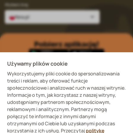
Wybierz kraj
fera.pl
Pobierz aplikację!
Używamy plików cookie
Wykorzystujemy pliki cookie do spersonalizowania
treści i reklam, aby oferować funkcje
społecznościowe i analizować ruch w naszej witrynie.
Wykaz podmiotów
Wojewódzki Inspektorat
Informacje o tym, jak korzystasz z naszej witryny,
prowadzących
Weterynaryjny we
udostępniamy partnerom społecznościowym,
internetową sprzedaż
Wrocławiu ul. Januszowicka
detaliczną OTC
48, 50-983 Wrocław
reklamowym i analitycznym. Partnerzy mogą
połączyć te informacje z innymi danymi
otrzymanymi od Ciebie lub uzyskanymi podczas
korzystania z ich usług. Przeczytaj
politykę