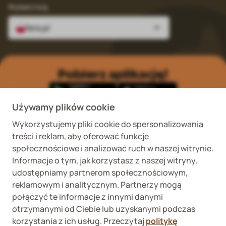
Wybierz kraj
fera.pl
Pobierz aplikację!
Używamy plików cookie
Wykorzystujemy pliki cookie do spersonalizowania
treści i reklam, aby oferować funkcje
społecznościowe i analizować ruch w naszej witrynie.
Wykaz podmiotów
Wojewódzki Inspektorat
Informacje o tym, jak korzystasz z naszej witryny,
prowadzących
Weterynaryjny we
udostępniamy partnerom społecznościowym,
internetową sprzedaż
Wrocławiu ul. Januszowicka
detaliczną OTC
48, 50-983 Wrocław
reklamowym i analitycznym. Partnerzy mogą
połączyć te informacje z innymi danymi
otrzymanymi od Ciebie lub uzyskanymi podczas
korzystania z ich usług. Przeczytaj
politykę