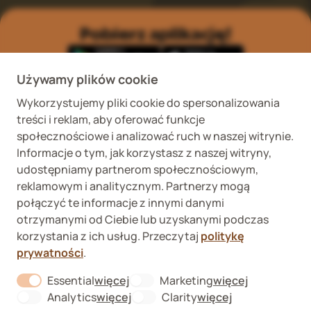
Pobierz aplikację!
Używamy plików cookie
Wykorzystujemy pliki cookie do spersonalizowania
treści i reklam, aby oferować funkcje
społecznościowe i analizować ruch w naszej witrynie.
Wykaz podmiotów
Wojewódzki Inspektorat
Informacje o tym, jak korzystasz z naszej witryny,
prowadzących
Weterynaryjny we
udostępniamy partnerom społecznościowym,
internetową sprzedaż
Wrocławiu ul. Januszowicka
detaliczną OTC
48, 50-983 Wrocław
reklamowym i analitycznym. Partnerzy mogą
połączyć te informacje z innymi danymi
otrzymanymi od Ciebie lub uzyskanymi podczas
korzystania z ich usług. Przeczytaj
politykę
prywatności
.
Essential
więcej
Marketing
więcej
About "Essential" Cookie Group
About "Marketi
Fera sp. z o.o., Zbąszyńska 3, 91-342 Łódź
Analytics
więcej
Clarity
więcej
About "Analytics" Cookie Group
About "Clarity" C
VAT ID 8992750635