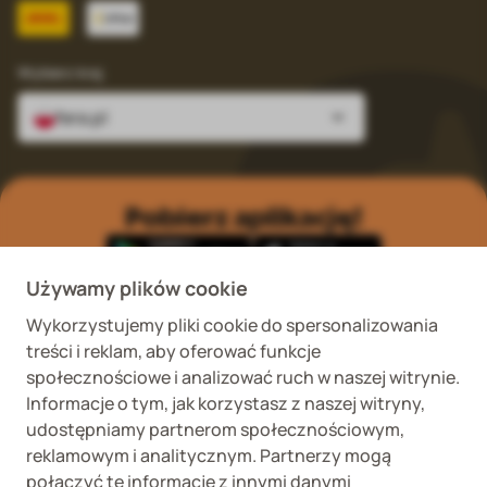
Wybierz kraj
fera.pl
Pobierz aplikację!
Używamy plików cookie
Wykorzystujemy pliki cookie do spersonalizowania
treści i reklam, aby oferować funkcje
społecznościowe i analizować ruch w naszej witrynie.
Wykaz podmiotów
Wojewódzki Inspektorat
Informacje o tym, jak korzystasz z naszej witryny,
prowadzących
Weterynaryjny we
udostępniamy partnerom społecznościowym,
internetową sprzedaż
Wrocławiu ul. Januszowicka
detaliczną OTC
48, 50-983 Wrocław
reklamowym i analitycznym. Partnerzy mogą
połączyć te informacje z innymi danymi