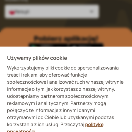
fera.pl
Pobierz aplikację!
Używamy plików cookie
Wykorzystujemy pliki cookie do spersonalizowania
treści i reklam, aby oferować funkcje
społecznościowe i analizować ruch w naszej witrynie.
Wykaz podmiotów
Wojewódzki Inspektorat
Informacje o tym, jak korzystasz z naszej witryny,
prowadzących
Weterynaryjny we
udostępniamy partnerom społecznościowym,
internetową sprzedaż
Wrocławiu ul. Januszowicka
detaliczną OTC
48, 50-983 Wrocław
reklamowym i analitycznym. Partnerzy mogą
połączyć te informacje z innymi danymi
otrzymanymi od Ciebie lub uzyskanymi podczas
korzystania z ich usług. Przeczytaj
politykę
prywatności
.