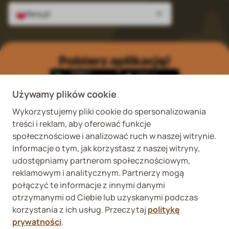
fera.pl
Pobierz aplikację!
Używamy plików cookie
Wykorzystujemy pliki cookie do spersonalizowania
treści i reklam, aby oferować funkcje
społecznościowe i analizować ruch w naszej witrynie.
Wykaz podmiotów
Wojewódzki Inspektorat
Informacje o tym, jak korzystasz z naszej witryny,
prowadzących
Weterynaryjny we
udostępniamy partnerom społecznościowym,
internetową sprzedaż
Wrocławiu ul. Januszowicka
detaliczną OTC
48, 50-983 Wrocław
reklamowym i analitycznym. Partnerzy mogą
połączyć te informacje z innymi danymi
otrzymanymi od Ciebie lub uzyskanymi podczas
korzystania z ich usług. Przeczytaj
politykę
prywatności
.