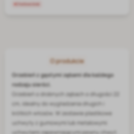
Chwilowo brak
O produkcie
Grzebień z gęstymi zębami dla każdego
rodzaju sierści.
Grzebień o drobnych zębach o długości 22
cm, idealny do wygładzania długich i
krótkich włosów. W zestawie plastikowe
uchwyty z gumowymi lub metalowymi
uchwytami zapewniającymi pewny chwyt.