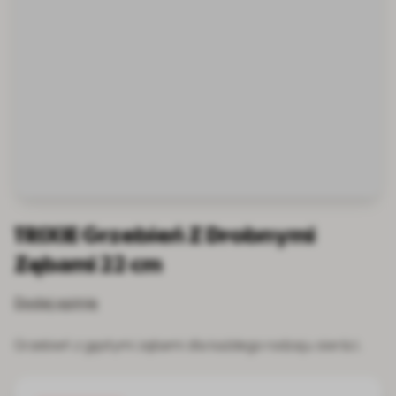
TRIXIE Grzebień Z Drobnymi
Zębami 22 cm
Dodaj opinię
Grzebień z gęstymi zębami dla każdego rodzaju sierści.