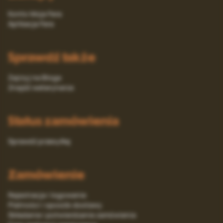
Konto Moja Fera
Aplikacja Fera
Sprawdź także
Zajrzyj na Bloga
Znajdź weterynarza
Status zamówienia
Sprawdź przesyłkę
Zamówienie
Rejestracja i logowanie
Platności i sposób dostawy
Składanie i potwierdzanie zamówienia