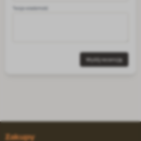
Twoja wiadomość
Wyślij recenzję
Zakupy