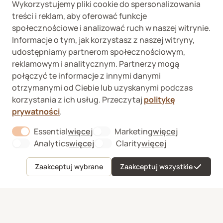
Wykorzystujemy pliki cookie do spersonalizowania
treści i reklam, aby oferować funkcje
społecznościowe i analizować ruch w naszej witrynie.
Wykaz podmiotów
Wojewódzki Inspektorat
Informacje o tym, jak korzystasz z naszej witryny,
prowadzących
Weterynaryjny we
udostępniamy partnerom społecznościowym,
internetową sprzedaż
Wrocławiu ul. Januszowicka
detaliczną OTC
48, 50-983 Wrocław
reklamowym i analitycznym. Partnerzy mogą
połączyć te informacje z innymi danymi
otrzymanymi od Ciebie lub uzyskanymi podczas
korzystania z ich usług. Przeczytaj
politykę
prywatności
.
Essential
więcej
Marketing
więcej
About "Essential" Cookie Group
About "Marketi
Fera sp. z o.o., Zbąszyńska 3, 91-342 Łódź
Analytics
więcej
Clarity
więcej
About "Analytics" Cookie Group
About "Clarity" C
VAT ID 8992750635
O nas
Zaakceptuj wybrane
Zaakceptuj wszystkie
Formularz odstąpienia od umowy
Menu
Ulubione
Koszyk
Konto
Kontakt
Sygnaliści