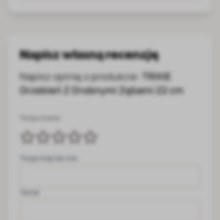
Napisz własną recenzję
Napisz opinię o produkcie:
TRIXIE
Grzebień Z Drobnymi Zębami 22 cm
Twoja ocena:
Twoje imię lub nick
Temat