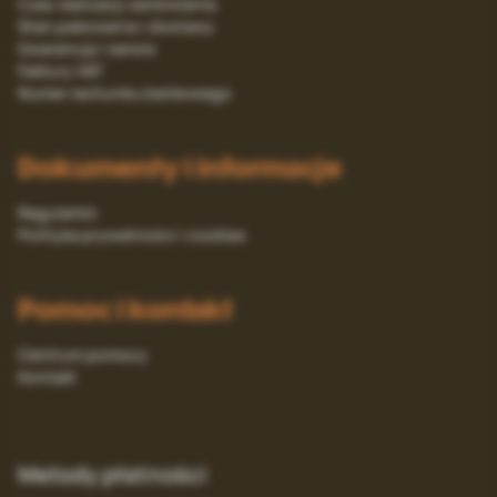
Czas realizacji zamówienia
Stan pakowania i dostawy
Gwarancja i serwis
Faktury VAT
Numer rachunku bankowego
Dokumenty i informacje
Regulamin
Polityka prywatności i cookies
Pomoc i kontakt
Centrum pomocy
Kontakt
Metody płatności