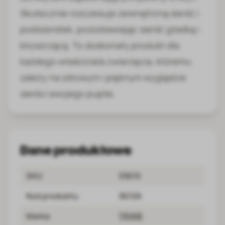
Skutecznie rozczesuje zewnętrzną sierść i
podszerstek, pozostawiając sierść gładką i
błyszczącą. To doskonały produkt dla
każdego właściciela zwierzęcia, któremu
zależy na zdrowym i pięknym wyglądzie
sierści swojego pupila.
Dane produktowe
SKU
33615
Kod produktu
36126
Marka
TRIXIE