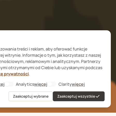
ybierz kraj
zowania treści i reklam, aby oferować funkcje
fera.pl
 witrynie. Informacje o tym, jak korzystasz z naszej
znościowym, reklamowym i analitycznym. Partnerzy
nymi otrzymanymi od Ciebie lub uzyskanymi podczas
kę prywatności
.
cej
Analytics
więcej
Clarity
więcej
ie Group
bout "Marketing" Cookie Group
About "Analytics" Cookie Group
About "Clarity" Co
Zaakceptuj wybrane
Zaakceptuj wszystkie