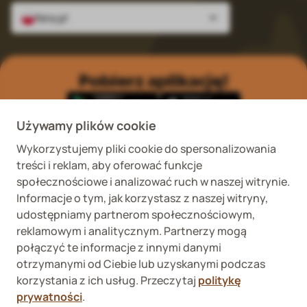
fera.pl
Pobierz aplikację!
Używamy plików cookie
Wykorzystujemy pliki cookie do spersonalizowania
treści i reklam, aby oferować funkcje
społecznościowe i analizować ruch w naszej witrynie.
Wykaz podmiotów
Wojewódzki Inspektorat
Informacje o tym, jak korzystasz z naszej witryny,
prowadzących
Weterynaryjny we
udostępniamy partnerom społecznościowym,
internetową sprzedaż
Wrocławiu ul. Januszowicka
detaliczną OTC
48, 50-983 Wrocław
reklamowym i analitycznym. Partnerzy mogą
połączyć te informacje z innymi danymi
otrzymanymi od Ciebie lub uzyskanymi podczas
korzystania z ich usług. Przeczytaj
politykę
prywatności
.