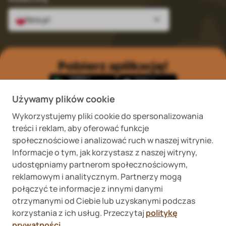
fera.pl
Pobierz aplikację!
Używamy plików cookie
Wykorzystujemy pliki cookie do spersonalizowania
treści i reklam, aby oferować funkcje
społecznościowe i analizować ruch w naszej witrynie.
Wykaz podmiotów
Wojewódzki Inspektorat
Informacje o tym, jak korzystasz z naszej witryny,
prowadzących
Weterynaryjny we
udostępniamy partnerom społecznościowym,
internetową sprzedaż
Wrocławiu ul. Januszowicka
detaliczną OTC
48, 50-983 Wrocław
reklamowym i analitycznym. Partnerzy mogą
połączyć te informacje z innymi danymi
otrzymanymi od Ciebie lub uzyskanymi podczas
korzystania z ich usług. Przeczytaj
politykę
prywatności
.