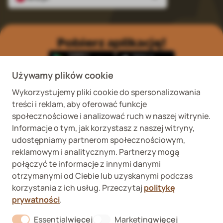
Pobierz aplikację!
Używamy plików cookie
Wykorzystujemy pliki cookie do spersonalizowania
treści i reklam, aby oferować funkcje
społecznościowe i analizować ruch w naszej witrynie.
Wykaz podmiotów
Wojewódzki Inspektorat
Informacje o tym, jak korzystasz z naszej witryny,
prowadzących
Weterynaryjny we
udostępniamy partnerom społecznościowym,
internetową sprzedaż
Wrocławiu ul. Januszowicka
detaliczną OTC
48, 50-983 Wrocław
reklamowym i analitycznym. Partnerzy mogą
połączyć te informacje z innymi danymi
otrzymanymi od Ciebie lub uzyskanymi podczas
korzystania z ich usług. Przeczytaj
politykę
prywatności
.
Kup
Essential
więcej
Marketing
więcej