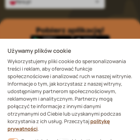
fera.pl
Pobierz aplikację!
Używamy plików cookie
Wykorzystujemy pliki cookie do spersonalizowania
treści i reklam, aby oferować funkcje
społecznościowe i analizować ruch w naszej witrynie.
Wykaz podmiotów
Wojewódzki Inspektorat
Informacje o tym, jak korzystasz z naszej witryny,
prowadzących
Weterynaryjny we
udostępniamy partnerom społecznościowym,
internetową sprzedaż
Wrocławiu ul. Januszowicka
detaliczną OTC
48, 50-983 Wrocław
reklamowym i analitycznym. Partnerzy mogą
połączyć te informacje z innymi danymi
otrzymanymi od Ciebie lub uzyskanymi podczas
korzystania z ich usług. Przeczytaj
politykę
prywatności
.