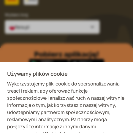
Wybierz kraj
fera.pl
Pobierz aplikację!
Używamy plików cookie
Wykorzystujemy pliki cookie do spersonalizowania
treści i reklam, aby oferować funkcje
społecznościowe i analizować ruch w naszej witrynie.
Wykaz podmiotów
Wojewódzki Inspektorat
Informacje o tym, jak korzystasz z naszej witryny,
prowadzących
Weterynaryjny we
udostępniamy partnerom społecznościowym,
internetową sprzedaż
Wrocławiu ul. Januszowicka
detaliczną OTC
48, 50-983 Wrocław
reklamowym i analitycznym. Partnerzy mogą
połączyć te informacje z innymi danymi