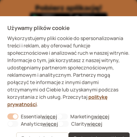
Pobierz aplikację!
Używamy plików cookie
Wykorzystujemy pliki cookie do spersonalizowania
treści i reklam, aby oferować funkcje
społecznościowe i analizować ruch w naszej witrynie.
Wykaz podmiotów
Wojewódzki Inspektorat
Informacje o tym, jak korzystasz z naszej witryny,
prowadzących
Weterynaryjny we
udostępniamy partnerom społecznościowym,
internetową sprzedaż
Wrocławiu ul. Januszowicka
detaliczną OTC
48, 50-983 Wrocław
reklamowym i analitycznym. Partnerzy mogą
połączyć te informacje z innymi danymi
otrzymanymi od Ciebie lub uzyskanymi podczas
korzystania z ich usług. Przeczytaj
politykę
prywatności
.
Essential
więcej
Marketing
więcej
About "Essential" Cookie Group
About "Marketi
Fera sp. z o.o., Zbąszyńska 3, 91-342 Łódź
Analytics
więcej
Clarity
więcej
About "Analytics" Cookie Group
About "Clarity" C
VAT ID 8992750635
O nas