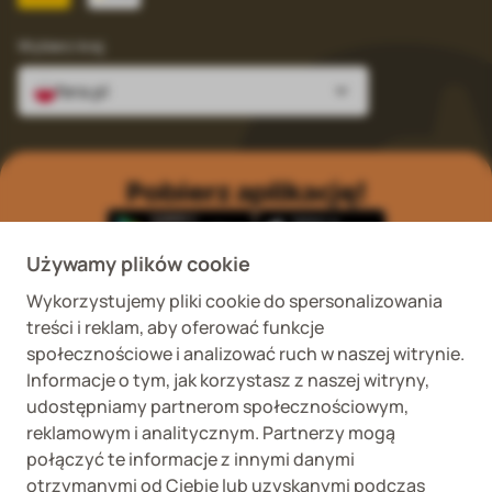
Wybierz kraj
fera.pl
Pobierz aplikację!
Używamy plików cookie
Wykorzystujemy pliki cookie do spersonalizowania
treści i reklam, aby oferować funkcje
społecznościowe i analizować ruch w naszej witrynie.
Wykaz podmiotów
Wojewódzki Inspektorat
Informacje o tym, jak korzystasz z naszej witryny,
prowadzących
Weterynaryjny we
udostępniamy partnerom społecznościowym,
internetową sprzedaż
Wrocławiu ul. Januszowicka
detaliczną OTC
48, 50-983 Wrocław
reklamowym i analitycznym. Partnerzy mogą
połączyć te informacje z innymi danymi
otrzymanymi od Ciebie lub uzyskanymi podczas