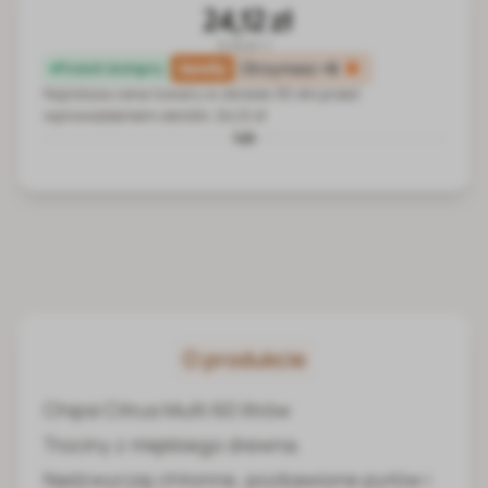
24,12 zł
0.40 zł / l
family
Otrzymasz
+6
Produkt dostępny
Najniższa cena towaru w okresie 30 dni przed
wprowadzeniem obniżki:
24,12 zł
lub
O produkcie
Chipsi Citrus Multi 60 litrów
Trociny z miękkiego drewna.
Nadzwyczaj chłonne, pozbawione pyłów i