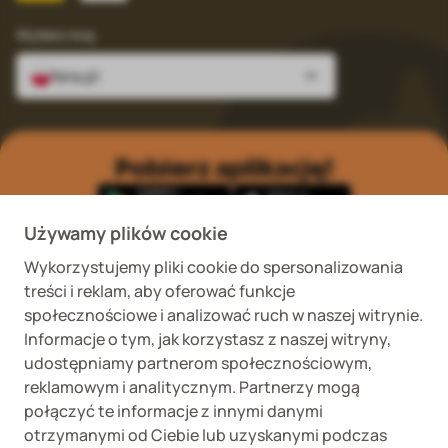
Wybierz kraj
fera.pl
Pobierz aplikację!
Używamy plików cookie
Wykorzystujemy pliki cookie do spersonalizowania
treści i reklam, aby oferować funkcje
społecznościowe i analizować ruch w naszej witrynie.
Wykaz podmiotów
Wojewódzki Inspektorat
Informacje o tym, jak korzystasz z naszej witryny,
prowadzących
Weterynaryjny we
udostępniamy partnerom społecznościowym,
internetową sprzedaż
Wrocławiu ul. Januszowicka
detaliczną OTC
48, 50-983 Wrocław
reklamowym i analitycznym. Partnerzy mogą
połączyć te informacje z innymi danymi
otrzymanymi od Ciebie lub uzyskanymi podczas