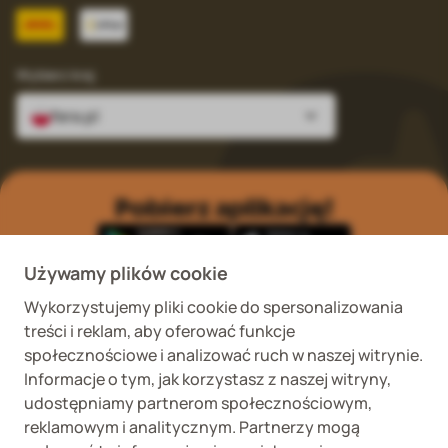
Wybierz kraj
fera.pl
Pobierz aplikację!
Używamy plików cookie
Wykorzystujemy pliki cookie do spersonalizowania
treści i reklam, aby oferować funkcje
społecznościowe i analizować ruch w naszej witrynie.
Wykaz podmiotów
Wojewódzki Inspektorat
Informacje o tym, jak korzystasz z naszej witryny,
prowadzących
Weterynaryjny we
udostępniamy partnerom społecznościowym,
internetową sprzedaż
Wrocławiu ul. Januszowicka
detaliczną OTC
48, 50-983 Wrocław
reklamowym i analitycznym. Partnerzy mogą