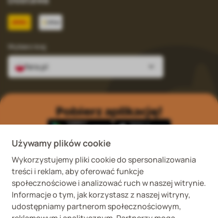
Wybierz kraj
fera.pl
Pobierz aplikację!
Używamy plików cookie
Wykorzystujemy pliki cookie do spersonalizowania
treści i reklam, aby oferować funkcje
społecznościowe i analizować ruch w naszej witrynie.
Wykaz podmiotów
Wojewódzki Inspektorat
Informacje o tym, jak korzystasz z naszej witryny,
prowadzących
Weterynaryjny we
udostępniamy partnerom społecznościowym,
internetową sprzedaż
Wrocławiu ul. Januszowicka
detaliczną OTC
48, 50-983 Wrocław