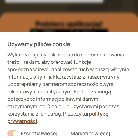
Pobierz aplikację!
Używamy plików cookie
Wykorzystujemy pliki cookie do spersonalizowania
treści i reklam, aby oferować funkcje
społecznościowe i analizować ruch w naszej witrynie.
Wykaz podmiotów
Wojewódzki Inspektorat
Informacje o tym, jak korzystasz z naszej witryny,
prowadzących
Weterynaryjny we
udostępniamy partnerom społecznościowym,
internetową sprzedaż
Wrocławiu ul. Januszowicka
detaliczną OTC
48, 50-983 Wrocław
reklamowym i analitycznym. Partnerzy mogą
połączyć te informacje z innymi danymi
otrzymanymi od Ciebie lub uzyskanymi podczas
korzystania z ich usług. Przeczytaj
politykę
prywatności
.
Kup
Essential
więcej
Marketing
więcej
About "Essential" Cookie Group
About "Marketi