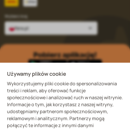
Wybierz kraj
fera.pl
Pobierz aplikację!
Używamy plików cookie
Wykorzystujemy pliki cookie do spersonalizowania
treści i reklam, aby oferować funkcje
społecznościowe i analizować ruch w naszej witrynie.
Wykaz podmiotów
Wojewódzki Inspektorat
Informacje o tym, jak korzystasz z naszej witryny,
prowadzących
Weterynaryjny we
udostępniamy partnerom społecznościowym,
internetową sprzedaż
Wrocławiu ul. Januszowicka
detaliczną OTC
48, 50-983 Wrocław
reklamowym i analitycznym. Partnerzy mogą
połączyć te informacje z innymi danymi