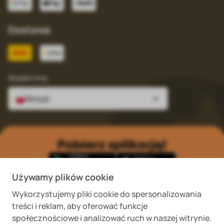
Dostawa
Wybierz kraj
fera.pl
Pobierz aplikację!
Używamy plików cookie
Wykorzystujemy pliki cookie do spersonalizowania
treści i reklam, aby oferować funkcje
społecznościowe i analizować ruch w naszej witrynie.