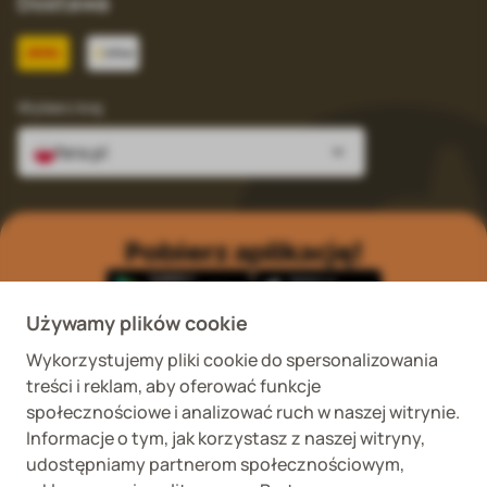
Dostawa
Wybierz kraj
fera.pl
Pobierz aplikację!
Używamy plików cookie
Wykorzystujemy pliki cookie do spersonalizowania
treści i reklam, aby oferować funkcje
społecznościowe i analizować ruch w naszej witrynie.
Wykaz podmiotów
Wojewódzki Inspektorat
Informacje o tym, jak korzystasz z naszej witryny,
prowadzących
Weterynaryjny we
udostępniamy partnerom społecznościowym,
internetową sprzedaż
Wrocławiu ul. Januszowicka
detaliczną OTC
48, 50-983 Wrocław