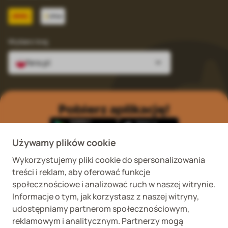
Wybierz kraj
fera.pl
Pobierz aplikację!
Używamy plików cookie
Wykorzystujemy pliki cookie do spersonalizowania
treści i reklam, aby oferować funkcje
społecznościowe i analizować ruch w naszej witrynie.
Wykaz podmiotów
Wojewódzki Inspektorat
Informacje o tym, jak korzystasz z naszej witryny,
prowadzących
Weterynaryjny we
udostępniamy partnerom społecznościowym,
internetową sprzedaż
Wrocławiu ul. Januszowicka
detaliczną OTC
48, 50-983 Wrocław
reklamowym i analitycznym. Partnerzy mogą