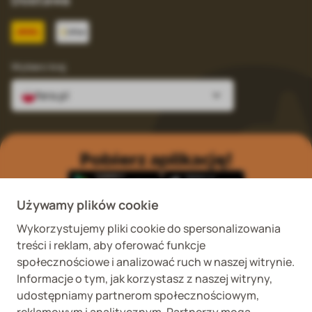
Wybierz kraj
fera.pl
Pobierz aplikację!
Używamy plików cookie
Wykorzystujemy pliki cookie do spersonalizowania
treści i reklam, aby oferować funkcje
społecznościowe i analizować ruch w naszej witrynie.
Wykaz podmiotów
Wojewódzki Inspektorat
Informacje o tym, jak korzystasz z naszej witryny,
prowadzących
Weterynaryjny we
udostępniamy partnerom społecznościowym,
internetową sprzedaż
Wrocławiu ul. Januszowicka
detaliczną OTC
48, 50-983 Wrocław