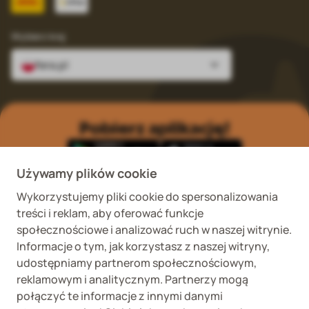
Wybierz kraj
fera.pl
Pobierz aplikację!
Używamy plików cookie
Wykorzystujemy pliki cookie do spersonalizowania
treści i reklam, aby oferować funkcje
społecznościowe i analizować ruch w naszej witrynie.
Wykaz podmiotów
Wojewódzki Inspektorat
Informacje o tym, jak korzystasz z naszej witryny,
prowadzących
Weterynaryjny we
udostępniamy partnerom społecznościowym,
internetową sprzedaż
Wrocławiu ul. Januszowicka
detaliczną OTC
48, 50-983 Wrocław
reklamowym i analitycznym. Partnerzy mogą
połączyć te informacje z innymi danymi