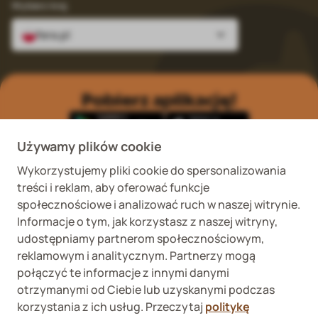
Wybierz kraj
fera.pl
Pobierz aplikację!
Używamy plików cookie
Wykorzystujemy pliki cookie do spersonalizowania
treści i reklam, aby oferować funkcje
społecznościowe i analizować ruch w naszej witrynie.
Wykaz podmiotów
Wojewódzki Inspektorat
Informacje o tym, jak korzystasz z naszej witryny,
prowadzących
Weterynaryjny we
udostępniamy partnerom społecznościowym,
internetową sprzedaż
Wrocławiu ul. Januszowicka
detaliczną OTC
48, 50-983 Wrocław
reklamowym i analitycznym. Partnerzy mogą
połączyć te informacje z innymi danymi
otrzymanymi od Ciebie lub uzyskanymi podczas
korzystania z ich usług. Przeczytaj
politykę