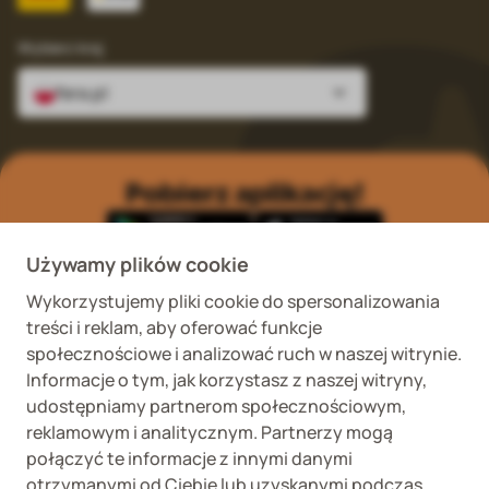
Wybierz kraj
fera.pl
Pobierz aplikację!
Używamy plików cookie
Wykorzystujemy pliki cookie do spersonalizowania
treści i reklam, aby oferować funkcje
społecznościowe i analizować ruch w naszej witrynie.
Wykaz podmiotów
Wojewódzki Inspektorat
Informacje o tym, jak korzystasz z naszej witryny,
prowadzących
Weterynaryjny we
udostępniamy partnerom społecznościowym,
internetową sprzedaż
Wrocławiu ul. Januszowicka
detaliczną OTC
48, 50-983 Wrocław
reklamowym i analitycznym. Partnerzy mogą
połączyć te informacje z innymi danymi
otrzymanymi od Ciebie lub uzyskanymi podczas