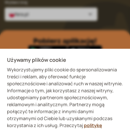
Wybierz kraj
fera.pl
Pobierz aplikację!
Używamy plików cookie
Wykorzystujemy pliki cookie do spersonalizowania
treści i reklam, aby oferować funkcje
społecznościowe i analizować ruch w naszej witrynie.
Wykaz podmiotów
Wojewódzki Inspektorat
Informacje o tym, jak korzystasz z naszej witryny,
prowadzących
Weterynaryjny we
udostępniamy partnerom społecznościowym,
internetową sprzedaż
Wrocławiu ul. Januszowicka
detaliczną OTC
48, 50-983 Wrocław
reklamowym i analitycznym. Partnerzy mogą
połączyć te informacje z innymi danymi
otrzymanymi od Ciebie lub uzyskanymi podczas
korzystania z ich usług. Przeczytaj
politykę