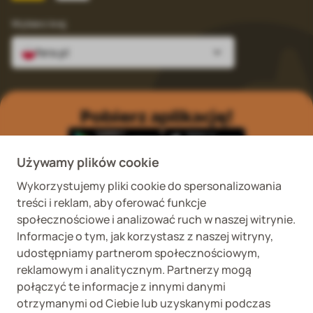
Wybierz kraj
fera.pl
Pobierz aplikację!
Używamy plików cookie
Wykorzystujemy pliki cookie do spersonalizowania
treści i reklam, aby oferować funkcje
społecznościowe i analizować ruch w naszej witrynie.
Wykaz podmiotów
Wojewódzki Inspektorat
Informacje o tym, jak korzystasz z naszej witryny,
prowadzących
Weterynaryjny we
udostępniamy partnerom społecznościowym,
internetową sprzedaż
Wrocławiu ul. Januszowicka
detaliczną OTC
48, 50-983 Wrocław
reklamowym i analitycznym. Partnerzy mogą
połączyć te informacje z innymi danymi
otrzymanymi od Ciebie lub uzyskanymi podczas