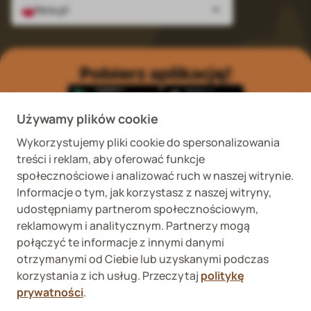
fera.pl
Pobierz aplikację!
Używamy plików cookie
Wykorzystujemy pliki cookie do spersonalizowania
treści i reklam, aby oferować funkcje
społecznościowe i analizować ruch w naszej witrynie.
Wykaz podmiotów
Wojewódzki Inspektorat
Informacje o tym, jak korzystasz z naszej witryny,
prowadzących
Weterynaryjny we
udostępniamy partnerom społecznościowym,
internetową sprzedaż
Wrocławiu ul. Januszowicka
detaliczną OTC
48, 50-983 Wrocław
reklamowym i analitycznym. Partnerzy mogą
połączyć te informacje z innymi danymi
otrzymanymi od Ciebie lub uzyskanymi podczas
korzystania z ich usług. Przeczytaj
politykę
prywatności
.
Kup